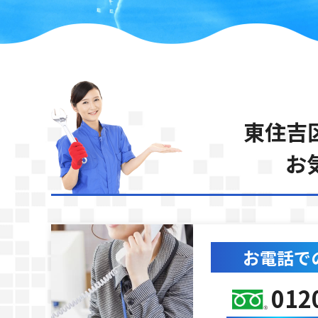
東住吉
お
お電話で
012