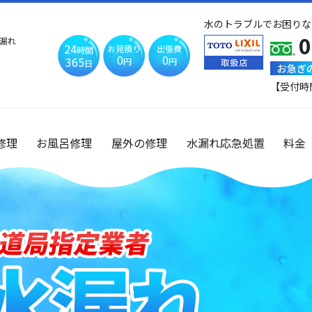
水のトラブルでお困りな
0
漏れ
24
お見積り
出張費
時間
0
0
365
円
円
日
お急ぎ
【受付時
修理
お風呂修理
屋外の修理
水漏れ応急処置
料金