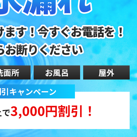
洗面所
お風呂
屋外
 割引キャンペーン
3,000円割引！
上で