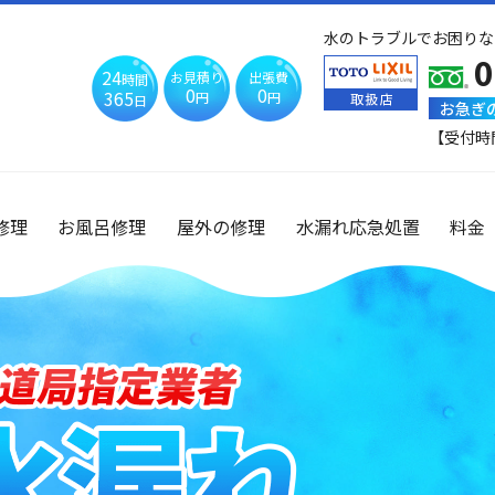
水のトラブルでお困りな
0
24
お見積り
出張費
時間
0
0
365
円
円
日
お急ぎ
【受付時
修理
お風呂修理
屋外の修理
水漏れ応急処置
料金