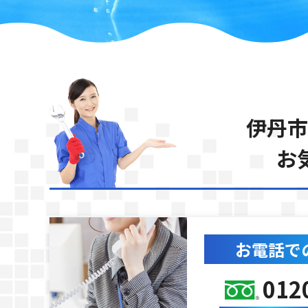
伊丹市
お
お電話で
012