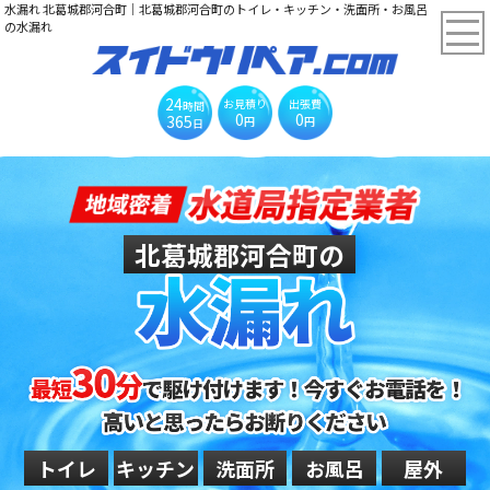
水漏れ 北葛城郡河合町｜北葛城郡河合町のトイレ・キッチン・洗面所・お風呂
の水漏れ
24
お見積り
出張費
時間
0
0
365
円
円
日
北葛城郡河合町の
トイレ
キッチン
洗面所
お風呂
屋外