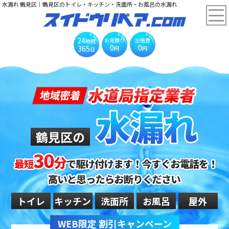
水漏れ 鶴見区｜鶴見区のトイレ・キッチン・洗面所・お風呂の水漏れ
24
お見積り
出張費
時間
0
0
365
円
円
日
鶴見区の
トイレ
キッチン
洗面所
お風呂
屋外
WEB限定 割引キャンペーン