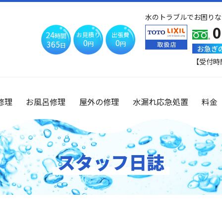
水のトラブルでお困りな
0
24
お見積り
出張費
時間
0
0
365
円
円
日
お急ぎ
【受付時
修理
お風呂修理
屋外の修理
水漏れ応急処置
料金
スタッフ日誌