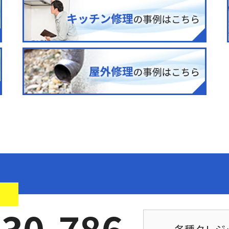
！
030-786