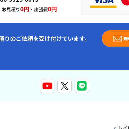
｜
0円
0円
お見積り
・出張費
見積りのご依頼を受け付けています。
無
トイ