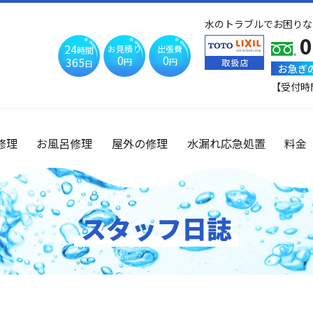
水のトラブルでお困りな
0
24
お見積り
出張費
時間
0
0
365
円
円
日
お急ぎ
【受付時
修理
お風呂修理
屋外の修理
水漏れ応急処置
料金
スタッフ日誌