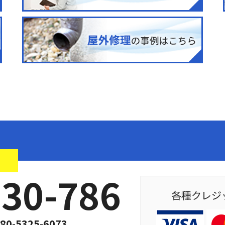
！
030-786
各種クレジ
80-5325-6073