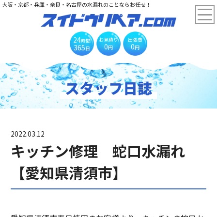
大阪・京都・兵庫・奈良・名古屋の水漏れのことならお任せ！
24
お見積り
出張費
時間
0
0
365
円
円
日
スタッフ日誌
2022.03.12
キッチン修理 蛇口水漏れ
【愛知県清須市】