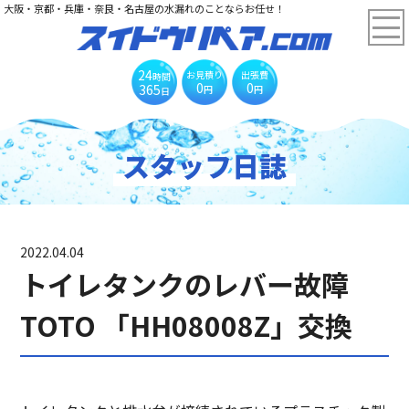
大阪・京都・兵庫・奈良・名古屋の水漏れのことならお任せ！
24
お見積り
出張費
時間
0
0
365
円
円
日
スタッフ日誌
2022.04.04
トイレタンクのレバー故障
TOTO 「HH08008Z」交換