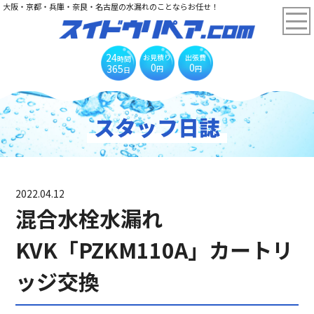
大阪・京都・兵庫・奈良・名古屋の水漏れのことならお任せ！
24
お見積り
出張費
時間
0
0
365
円
円
日
スタッフ日誌
2022.04.12
混合水栓水漏れ
KVK「PZKM110A」カートリ
ッジ交換