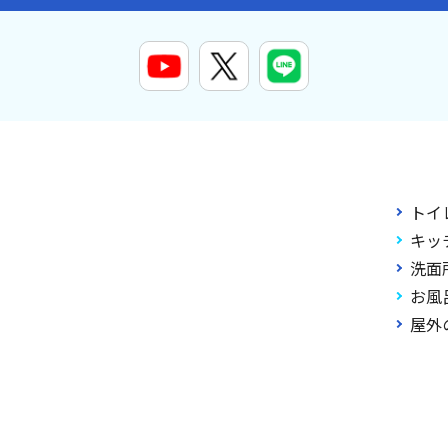
トイ
キッ
洗面
お風
屋外
011-2026 大阪・京都・兵庫・奈良・名古屋の水漏れのことなら【スイドウリペア.com】 All Ri