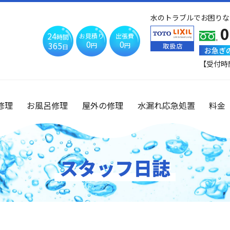
水のトラブルでお困りな
0
24
お見積り
出張費
時間
0
0
365
円
円
日
お急ぎ
【受付時
修理
お風呂修理
屋外の修理
水漏れ応急処置
料金
スタッフ日誌