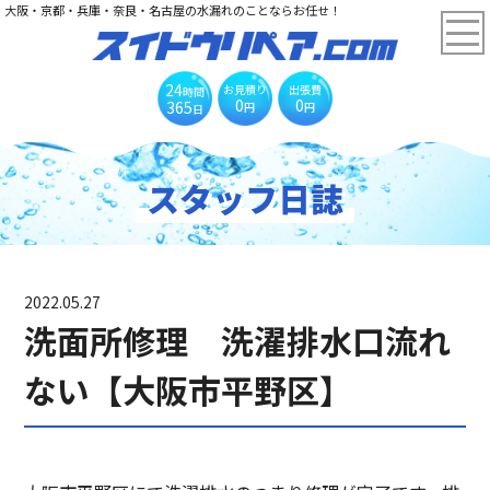
大阪・京都・兵庫・奈良・名古屋の水漏れのことならお任せ！
24
お見積り
出張費
時間
0
0
365
円
円
日
スタッフ日誌
2022.05.27
洗面所修理 洗濯排水口流れ
ない【大阪市平野区】