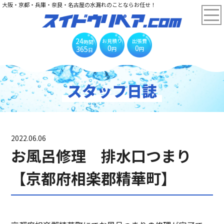
大阪・京都・兵庫・奈良・名古屋の水漏れのことならお任せ！
24
お見積り
出張費
時間
0
0
365
円
円
日
スタッフ日誌
2022.06.06
お風呂修理 排水口つまり
【京都府相楽郡精華町】