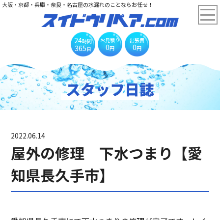
大阪・京都・兵庫・奈良・名古屋の水漏れのことならお任せ！
24
お見積り
出張費
時間
0
0
365
円
円
日
スタッフ日誌
2022.06.14
屋外の修理 下水つまり【愛
知県長久手市】