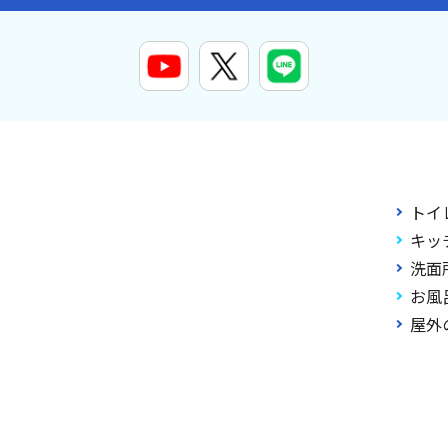
トイ
キッ
洗面
お風
屋外
011-2026 大阪・京都・兵庫・奈良・名古屋の水漏れのことなら【スイドウリペア.com】 All Ri