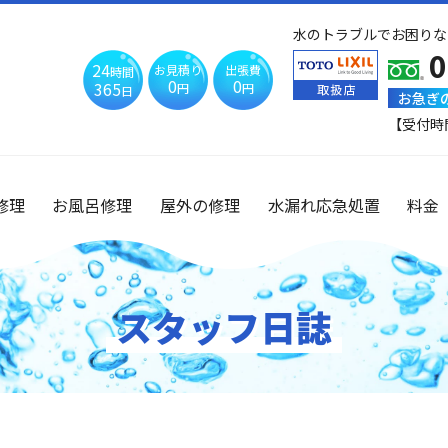
水のトラブルでお困りな
0
24
お見積り
出張費
時間
0
0
365
円
円
日
お急ぎ
【受付時
修理
お風呂修理
屋外の修理
水漏れ応急処置
料金
スタッフ日誌