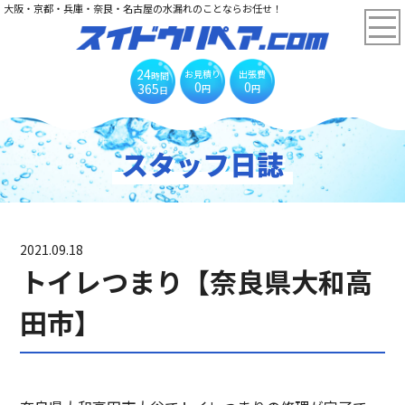
大阪・京都・兵庫・奈良・名古屋の水漏れのことならお任せ！
24
お見積り
出張費
時間
0
0
365
円
円
日
スタッフ日誌
2021.09.18
トイレつまり【奈良県大和高
田市】