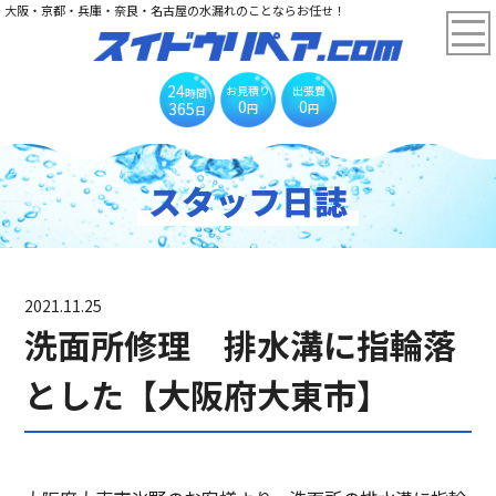
大阪・京都・兵庫・奈良・名古屋の水漏れのことならお任せ！
24
お見積り
出張費
時間
0
0
365
円
円
日
スタッフ日誌
2021.11.25
洗面所修理 排水溝に指輪落
とした【大阪府大東市】