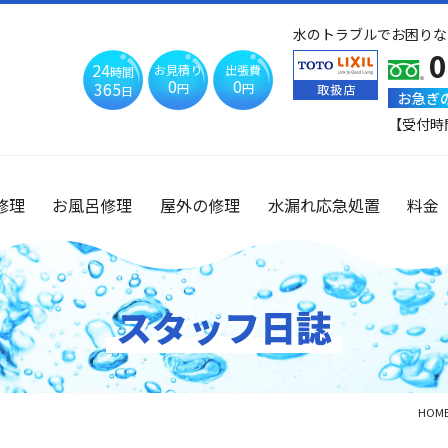
水のトラブルでお困りな
0
24
お見積り
出張費
時間
0
0
365
円
円
日
お急ぎ
【受付時
修理
お風呂修理
屋外の修理
水漏れ応急処置
料金
スタッフ日誌
HOM