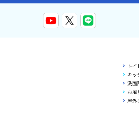
トイ
キッ
洗面
お風
屋外
011-2026 大阪・京都・兵庫・奈良・名古屋の水漏れのことなら【スイドウリペア.com】 All Ri