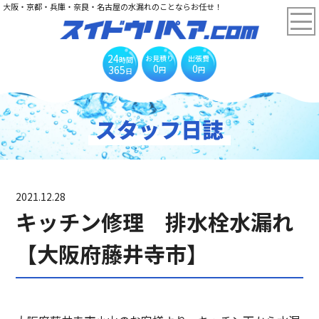
大阪・京都・兵庫・奈良・名古屋の水漏れのことならお任せ！
24
お見積り
出張費
時間
0
0
365
円
円
日
スタッフ日誌
2021.12.28
キッチン修理 排水栓水漏れ
【大阪府藤井寺市】