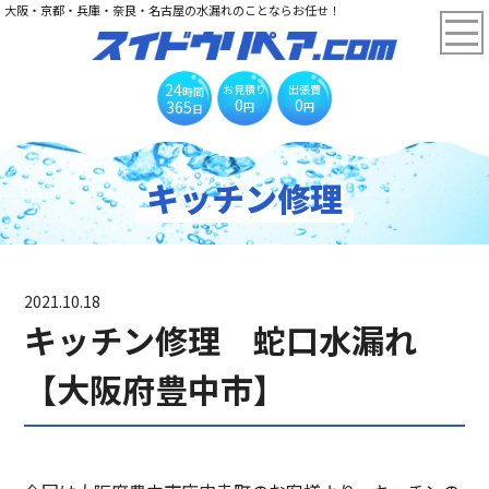
大阪・京都・兵庫・奈良・名古屋の水漏れのことならお任せ！
24
お見積り
出張費
時間
0
0
365
円
円
日
キッチン修理
2021.10.18
キッチン修理 蛇口水漏れ
【大阪府豊中市】