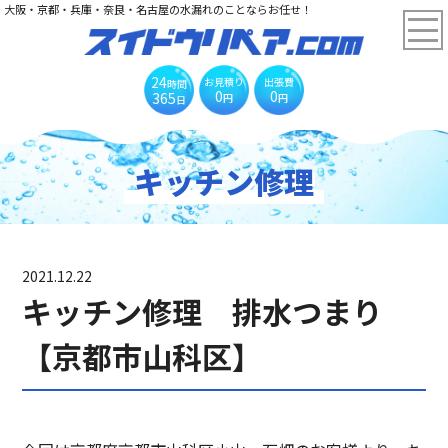
大阪・京都・兵庫・奈良・名古屋の水漏れのことならお任せ！
24
お見積り
出張費
時間
0
0
365
円
円
日
キッチン修理
2021.12.22
キッチン修理 排水つまり
【京都市山科区】