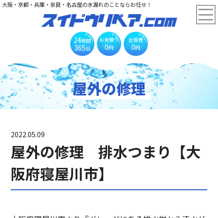
大阪・京都・兵庫・奈良・名古屋の水漏れのことならお任せ！
24
お見積り
出張費
時間
0
0
365
円
円
日
屋外の修理
2022.05.09
屋外の修理 排水つまり【大
阪府寝屋川市】