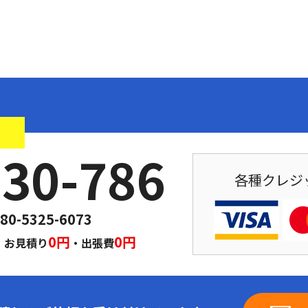
！
030-786
各種クレジ
80-5325-6073
｜
0円
0円
お見積り
・出張費