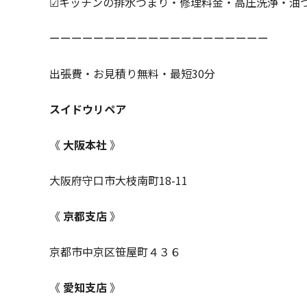
☑キッチンの排水つまり・修理料金・高圧洗浄・油
ーーーーーーーーーーーーーーーーーーーー
出張費・お見積り無料・最短30分
スイドウリペア
《
大阪本社
》
大阪府守口市大枝南町18-11
《
京都支店
》
京都市中京区笹屋町４３６
《
愛知支店
》