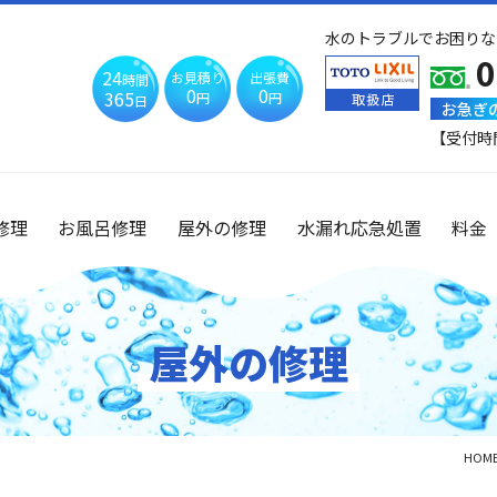
水のトラブルでお困りな
0
24
お見積り
出張費
時間
0
0
365
円
円
日
お急ぎ
【受付時
修理
お風呂修理
屋外の修理
水漏れ応急処置
料金
屋外の修理
HOM