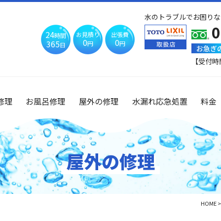
水のトラブルでお困りな
0
24
お見積り
出張費
時間
0
0
365
円
円
日
お急ぎ
【受付時
修理
お風呂修理
屋外の修理
水漏れ応急処置
料金
屋外の修理
HOME