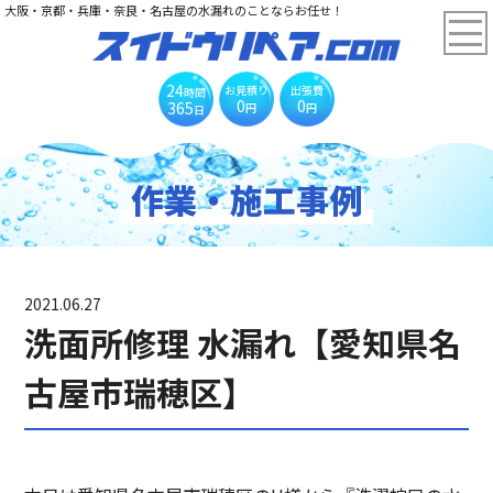
大阪・京都・兵庫・奈良・名古屋の水漏れのことならお任せ！
24
お見積り
出張費
時間
0
0
365
円
円
日
作業・施工事例
2021.06.27
洗面所修理 水漏れ【愛知県名
古屋市瑞穂区】