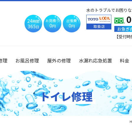
水のトラブルでお困りな
0
24
お見積り
出張費
時間
0
0
365
円
円
日
お急ぎ
【受付時
修理
お風呂修理
屋外の修理
水漏れ応急処置
料金
トイレ修理
H