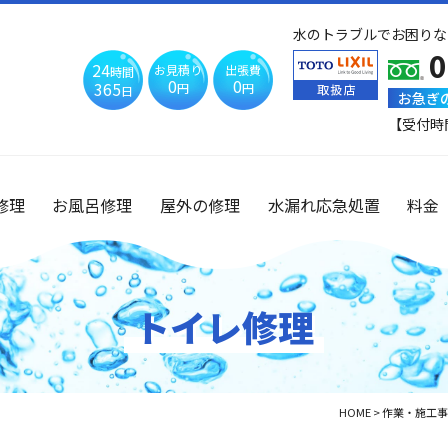
水のトラブルでお困りな
0
24
お見積り
出張費
時間
0
0
365
円
円
日
お急ぎ
【受付時
修理
お風呂修理
屋外の修理
水漏れ応急処置
料金
トイレ修理
HOME
>
作業・施工事