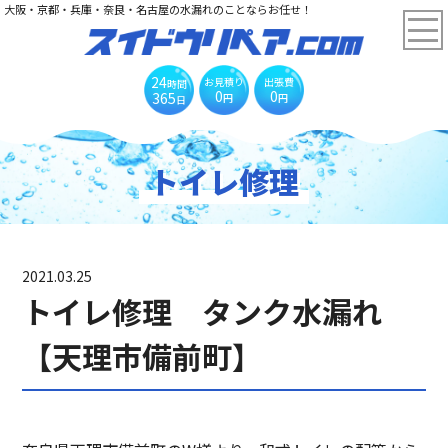
大阪・京都・兵庫・奈良・名古屋の水漏れのことならお任せ！
24
お見積り
出張費
時間
0
0
365
円
円
日
トイレ修理
2021.03.25
トイレ修理 タンク水漏れ
【天理市備前町】