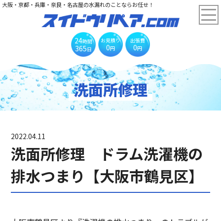
大阪・京都・兵庫・奈良・名古屋の水漏れのことならお任せ！
24
お見積り
出張費
時間
0
0
365
円
円
日
洗面所修理
2022.04.11
洗面所修理 ドラム洗濯機の
排水つまり【大阪市鶴見区】