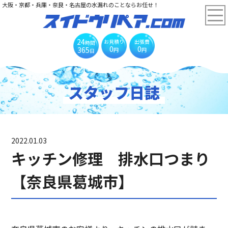
大阪・京都・兵庫・奈良・名古屋の水漏れのことならお任せ！
24
お見積り
出張費
時間
0
0
365
円
円
日
スタッフ日誌
2022.01.03
キッチン修理 排水口つまり
【奈良県葛城市】