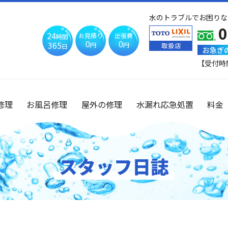
水のトラブルでお困りな
0
24
お見積り
出張費
時間
0
0
365
円
円
日
お急ぎ
【受付時
修理
お風呂修理
屋外の修理
水漏れ応急処置
料金
スタッフ日誌