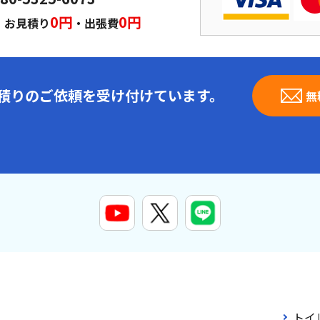
｜
0円
0円
お見積り
・出張費
見積りのご依頼を受け付けています。
無
トイ