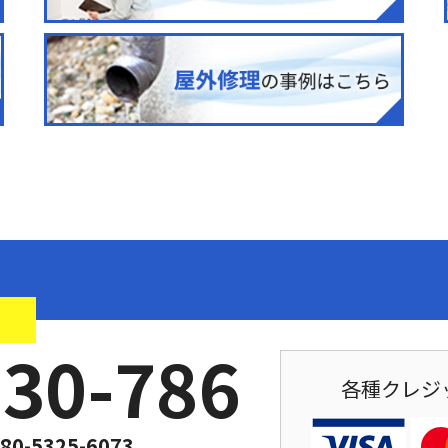
！
030-786
各種クレジ
80-5325-6073