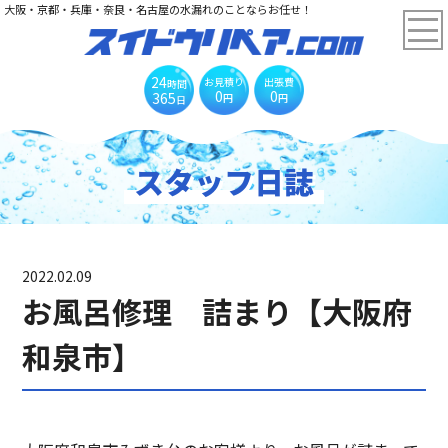
大阪・京都・兵庫・奈良・名古屋の水漏れのことならお任せ！
24
お見積り
出張費
時間
0
0
365
円
円
日
スタッフ日誌
2022.02.09
お風呂修理 詰まり【大阪府
和泉市】