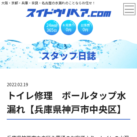
大阪・京都・兵庫・奈良・名古屋の水漏れのことならお任せ！
24
お見積り
出張費
時間
0
0
365
円
円
日
スタッフ日誌
2022.02.19
トイレ修理 ボールタップ水
漏れ【兵庫県神戸市中央区】