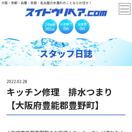
大阪・京都・兵庫・奈良・名古屋の水漏れのことならお任せ！
24
お見積り
出張費
時間
0
0
365
円
円
日
スタッフ日誌
2022.02.28
キッチン修理 排水つまり
【大阪府豊能郡豊野町】