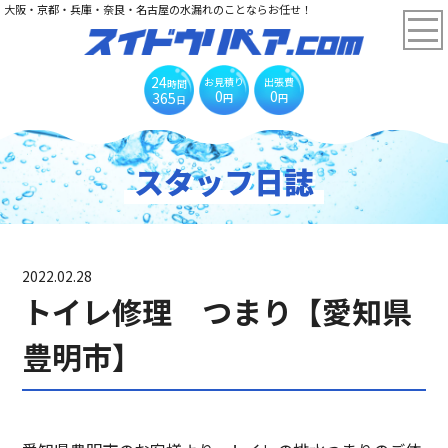
大阪・京都・兵庫・奈良・名古屋の水漏れのことならお任せ！
24
お見積り
出張費
時間
0
0
365
円
円
日
スタッフ日誌
2022.02.28
トイレ修理 つまり【愛知県
豊明市】