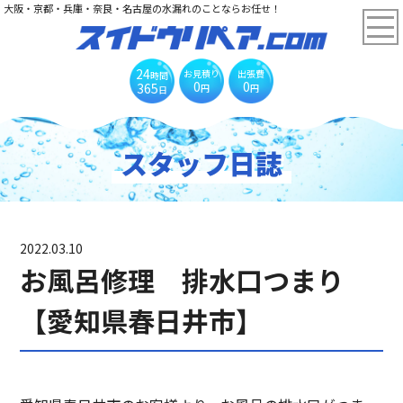
大阪・京都・兵庫・奈良・名古屋の水漏れのことならお任せ！
24
お見積り
出張費
時間
0
0
365
円
円
日
スタッフ日誌
2022.03.10
お風呂修理 排水口つまり
【愛知県春日井市】