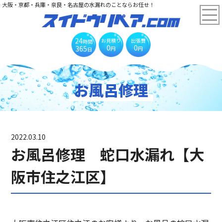
大阪・京都・兵庫・奈良・名古屋の水漏れのことならお任せ！
24
お見積り
出張費
時間
0
0
365
円
円
日
お風呂修理
2022.03.10
お風呂修理 蛇口水漏れ【大
阪市住之江区】