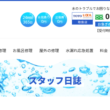
水のトラブルでお困りな
0
24
お見積り
出張費
時間
0
0
365
円
円
日
お急ぎ
【受付時
修理
お風呂修理
屋外の修理
水漏れ応急処置
料金
スタッフ日誌