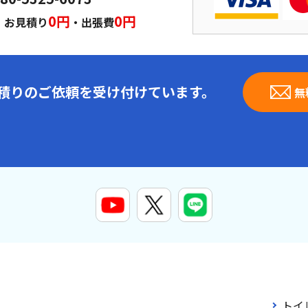
｜
0円
0円
お見積り
・出張費
見積りのご依頼を受け付けています。
無
トイ