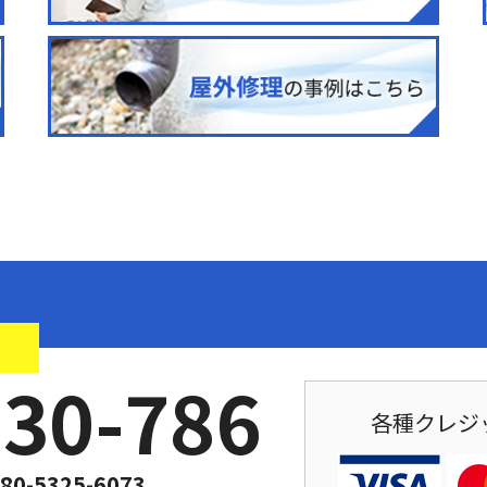
！
030-786
各種クレジ
80-5325-6073