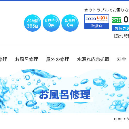
水のトラブルでお困りな
0
24
お見積り
出張費
時間
0
0
365
円
円
日
お急ぎ
【受付時
修理
お風呂修理
屋外の修理
水漏れ応急処置
料金
お風呂修理
HOME
>