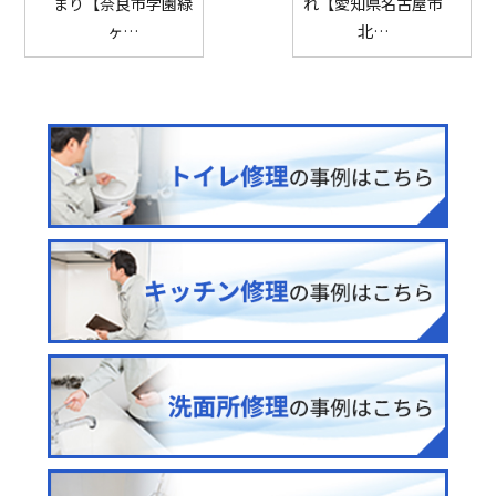
まり【奈良市学園緑
れ【愛知県名古屋市
ヶ…
北…