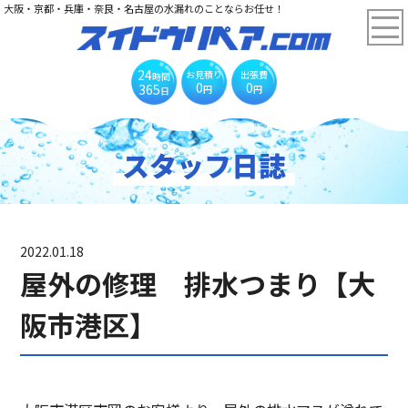
大阪・京都・兵庫・奈良・名古屋の水漏れのことならお任せ！
24
お見積り
出張費
時間
0
0
365
円
円
日
スタッフ日誌
2022.01.18
屋外の修理 排水つまり【大
阪市港区】