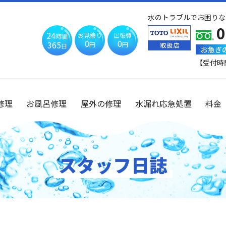
水のトラブルでお困りな
0
24
お見積り
出張費
時間
0
0
365
円
円
日
お急ぎ
【受付時
修理
お風呂修理
屋外の修理
水漏れ応急処置
料金
スタッフ日誌