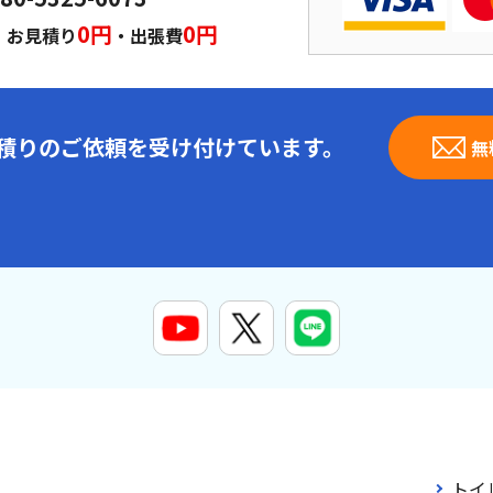
｜
0円
0円
お見積り
・出張費
見積りのご依頼を受け付けています。
無
トイ