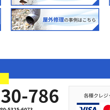
！
030-786
各種クレジ
80-5325-6073