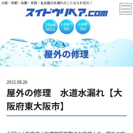
大阪・京都・兵庫・奈良・名古屋の水漏れのことならお任せ！
24
お見積り
出張費
時間
0
0
365
円
円
日
屋外の修理
2021.08.26
屋外の修理 水道水漏れ【大
阪府東大阪市】